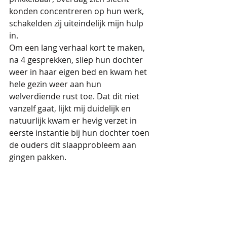
konden concentreren op hun werk, 
schakelden zij uiteindelijk mijn hulp 
in.
Om een lang verhaal kort te maken, 
na 4 gesprekken, sliep hun dochter 
weer in haar eigen bed en kwam het 
hele gezin weer aan hun 
welverdiende rust toe. Dat dit niet 
vanzelf gaat, lijkt mij duidelijk en 
natuurlijk kwam er hevig verzet in 
eerste instantie bij hun dochter toen 
de ouders dit slaapprobleem aan 
gingen pakken.
Maar zij hebben doorgezet, 
volgehouden met mijn hulp en 
konden na afloop alleen maar 
zeggen:
“hadden we maar eerder advies 