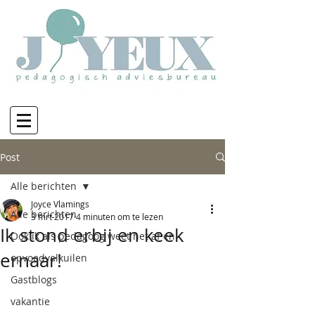
Post
Alle berichten
Joyce Vlamings
Alle berichten
3 mrt 2017
4 minuten om te lezen
Ik stond erbij en keek
Ook ik als pedagoog weet het af en
ernaar!
opvoedvalkuilen
Gastblogs
vakantie