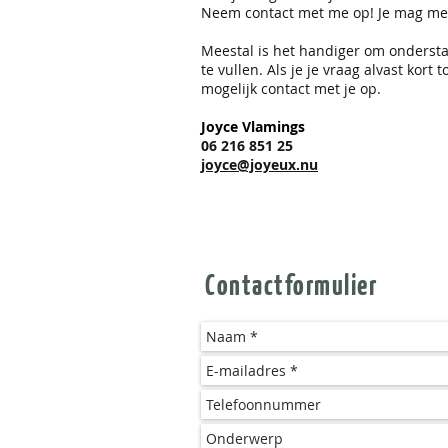
Neem contact met me op! Je mag me d
Meestal is het handiger om ondersta
te vullen. Als je je vraag alvast kort 
mogelijk contact met je op.
Joyce Vlamings
06 216 851 25
joyce@joyeux.nu
Contactformulier