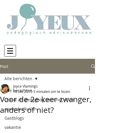
Post
Alle berichten
Joyce Vlamings
Alle berichten
10 okt 2015
3 minuten om te lezen
Voor de 2e keer zwanger,
Ook ik als pedagoog weet het af en
anders of niet?
opvoedvalkuilen
Gastblogs
vakantie