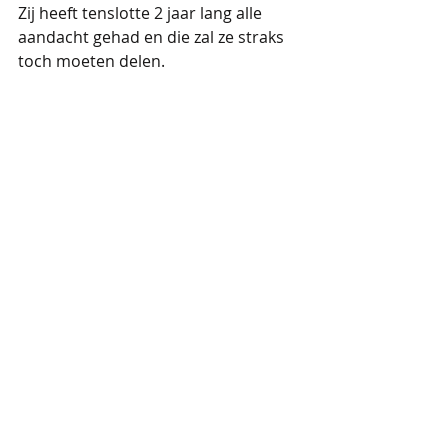
Zij heeft tenslotte 2 jaar lang alle 
aandacht gehad en die zal ze straks 
toch moeten delen.
Ik kan jullie ook verklappen dat 
Mijntje het mij in eerste instantie niet 
in dank afnam toen haar broertje er 
eenmaal was, maar daarover meer 
in mijn volgende blog.
Tot over 2 weken!
Ook ik als pedagoog weet het af en