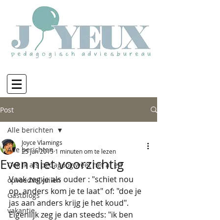
Post
Alle berichten
Joyce Vlamings
Alle berichten
25 jun 2015
1 minuten om te lezen
Even niet voorzichtig
Ook ik als pedagoog weet het af en
Vaak zeg je als ouder : "schiet nou 
opvoedvalkuilen
op, anders kom je te laat" of: "doe je 
Gastblogs
jas aan anders krijg je het koud". 
vakantie
Eigenlijk zeg je dan steeds: "ik ben 