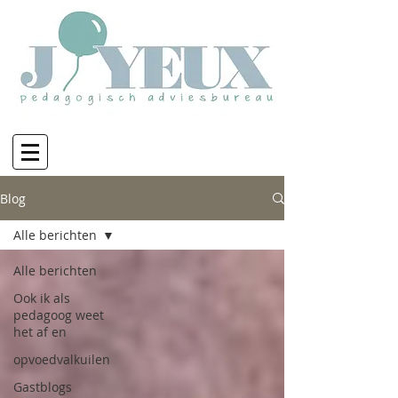
Blog
Alle berichten
Alle berichten
Ook ik als
pedagoog weet
het af en
opvoedvalkuilen
Gastblogs