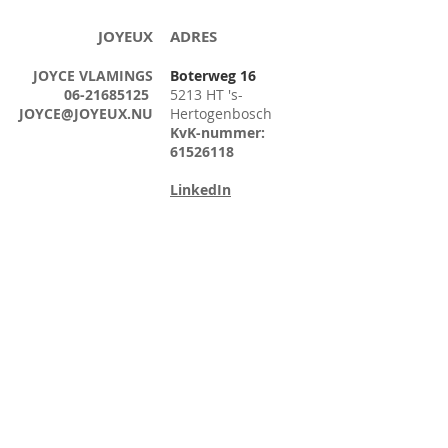
JOYEUX
ADRES
JOYCE VLAMINGS
Boterweg 16
06-21685125
5213 HT 's-
JOYCE@JOYEUX.NU
Hertogenbosch
KvK-nummer:
61526118
LinkedIn
© 2018 Joyeux - All rights reserved
|
disclaimer
|
algemene
voorwaarden
|
privacybeleid
|