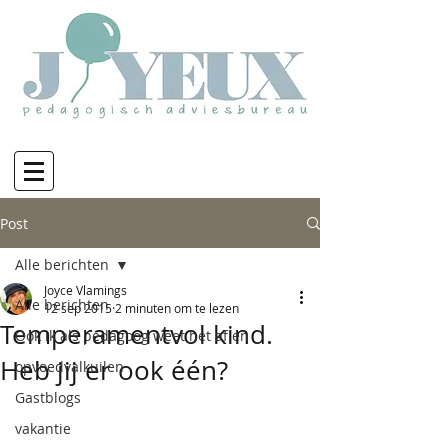
Post
Alle berichten
Joyce Vlamings
Alle berichten
12 sep 2015
2 minuten om te lezen
Temperamentvol kind.
Ook ik als pedagoog weet het af en
Heb jij er ook één?
opvoedvalkuilen
Gastblogs
vakantie