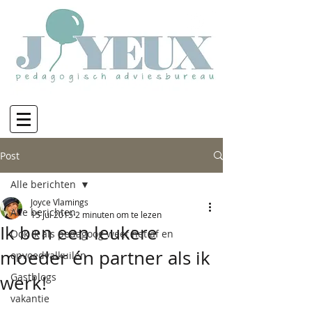
Post
Alle berichten
Joyce Vlamings
Alle berichten
15 jul 2015
2 minuten om te lezen
Ik ben een leukere
Ook ik als pedagoog weet het af en
moeder én partner als ik
opvoedvalkuilen
Gastblogs
werk!
vakantie